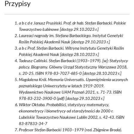
Przypisy
a b c d e Janusz Prusiński. Prof. dr hab. Stefan Barbacki. Polskie
Towarzystwo Łubinowe [dostęp 29.10.2023 r.]
Laureaci nagrody im. Stefana Barbackiego. Instytut Genetyki
Roślin Polskiej Akademii Nauk [dostęp 29.10.2023 r.]
a b c Prof. Stefan Barbacki. Witryna Instytutu Genetyki Roślin
Polskiej Akademii Nauk [dostęp 28.10.2023 r.]
Tadeusz Caliński. Stefan Barbacki (1903–1979). [w]: Statystycy
polscy. Biogramy. Główny Urząd Statystyczny Warszawa 2018,
s. 20-25. ISBN 978-83-7027-685-0 [dostęp 28.10.2023 r.]
Magdalena Król. Memoria Universatis. Upamiętnienia uczonych
poznańskiego Uniwersytetu w latach 1919-2019.
Wydawnictwo Naukowe UAM Poznań 2021, s. 71-73. ISBN
978-83-232-3900-0 (pdf) [dostęp 29.10.2023 r.]
Wiktor Oktaba. Probabiliści, statystycy matematycy,
ekonometrycy i biometrycy od starożytności do 2000 r.
Lubelskie Towarzystwo Naukowe Lublin 2002, s. 42-43. ISBN
83-87833-34-7
Profesor Stefan Barbacki 1903–1979 (red. Zbigniew Broda).