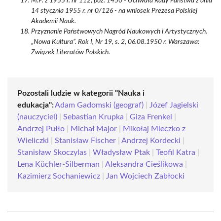
M.P. z 1955 r. nr 112, poz. 1450 - Uchwała Rady Państwa z dnia
14 stycznia 1955 r. nr 0/126 - na wniosek Prezesa Polskiej
Akademii Nauk.
Przyznanie Państwowych Nagród Naukowych i Artystycznych.
„Nowa Kultura”. Rok I, Nr 19, s. 2, 06.08.1950 r. Warszawa:
Związek Literatów Polskich.
Pozostali ludzie w kategorii "Nauka i
edukacja":
Adam Gadomski (geograf)
|
Józef Jagielski
(nauczyciel)
|
Sebastian Krupka
|
Giza Frenkel
|
Andrzej Pułło
|
Michał Major
|
Mikołaj Mleczko z
Wieliczki
|
Stanisław Fischer
|
Andrzej Kordecki
|
Stanisław Skoczylas
|
Władysław Ptak
|
Teofil Katra
|
Lena Küchler-Silberman
|
Aleksandra Cieślikowa
|
Kazimierz Sochaniewicz
|
Jan Wojciech Zabłocki