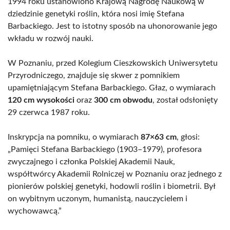
1994 roku ustanowiono Krajową Nagrodę Naukową w
dziedzinie genetyki roślin, która nosi imię Stefana
Barbackiego. Jest to istotny sposób na uhonorowanie jego
wkładu w rozwój nauki.
W Poznaniu, przed Kolegium Cieszkowskich Uniwersytetu
Przyrodniczego, znajduje się skwer z pomnikiem
upamiętniającym Stefana Barbackiego. Głaz, o wymiarach
120 cm wysokości
oraz
300 cm obwodu
, został odsłonięty
29 czerwca 1987 roku.
Inskrypcja na pomniku, o wymiarach
87×63 cm
, głosi:
„Pamięci Stefana Barbackiego (1903–1979), profesora
zwyczajnego i członka Polskiej Akademii Nauk,
współtwórcy Akademii Rolniczej w Poznaniu oraz jednego z
pionierów polskiej genetyki, hodowli roślin i biometrii. Był
on wybitnym uczonym, humanistą, nauczycielem i
wychowawcą.”