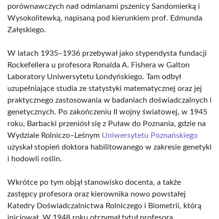
porównawczych nad odmianami pszenicy Sandomierką i
Wysokolitewką, napisaną pod kierunkiem prof. Edmunda
Załęskiego.
W latach 1935–1936 przebywał jako stypendysta fundacji
Rockefellera u profesora Ronalda A. Fishera w Galton
Laboratory Uniwersytetu Londyńskiego. Tam odbył
uzupełniające studia ze statystyki matematycznej oraz jej
praktycznego zastosowania w badaniach doświadczalnych i
genetycznych. Po zakończeniu II wojny światowej, w 1945
roku, Barbacki przeniósł się z Puław do Poznania, gdzie na
Wydziale Rolniczo–Leśnym
Uniwersytetu Poznańskiego
uzyskał stopień doktora habilitowanego w zakresie genetyki
i hodowli roślin.
Wkrótce po tym objął stanowisko docenta, a także
zastępcy profesora oraz kierownika nowo powstałej
Katedry Doświadczalnictwa Rolniczego i Biometrii, którą
inicjował. W 1948 roku otrzymał tytuł profesora