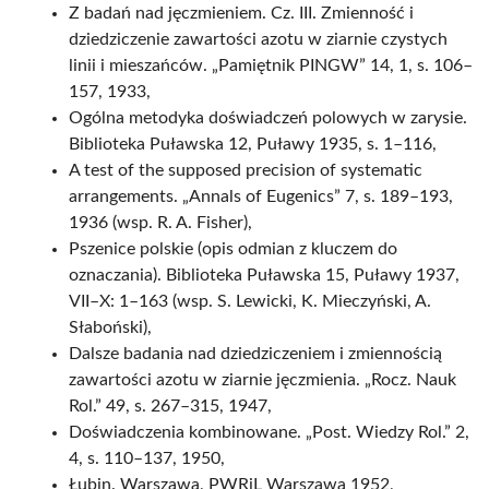
Z badań nad jęczmieniem. Cz. III. Zmienność i
dziedziczenie zawartości azotu w ziarnie czystych
linii i mieszańców. „Pamiętnik PINGW” 14, 1, s. 106–
157, 1933,
Ogólna metodyka doświadczeń polowych w zarysie.
Biblioteka Puławska 12, Puławy 1935, s. 1–116,
A test of the supposed precision of systematic
arrangements. „Annals of Eugenics” 7, s. 189–193,
1936 (wsp. R. A. Fisher),
Pszenice polskie (opis odmian z kluczem do
oznaczania). Biblioteka Puławska 15, Puławy 1937,
VII–X: 1–163 (wsp. S. Lewicki, K. Mieczyński, A.
Słaboński),
Dalsze badania nad dziedziczeniem i zmiennością
zawartości azotu w ziarnie jęczmienia. „Rocz. Nauk
Rol.” 49, s. 267–315, 1947,
Doświadczenia kombinowane. „Post. Wiedzy Rol.” 2,
4, s. 110–137, 1950,
Łubin. Warszawa, PWRiL Warszawa 1952,