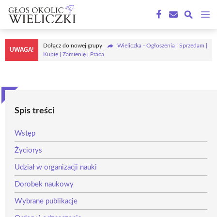
Przejdź
M
do
treści
Dołącz do nowej grupy
Wieliczka - Ogłoszenia | Sprzedam |
UWAGA!
Kupię | Zamienię | Praca
Spis treści
Wstęp
Życiorys
Udział w organizacji nauki
Dorobek naukowy
Wybrane publikacje