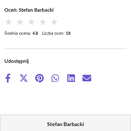
Oceń: Stefan Barbacki
★
★
★
★
★
Średnia ocena:
4.8
Liczba ocen:
18
Udostępnij
Share
Share
Share
Share
Share
Share
on
on
on
on
on
on
Facebook
X
Pinterest
WhatsApp
LinkedIn
Email
(Twitter)
Stefan Barbacki