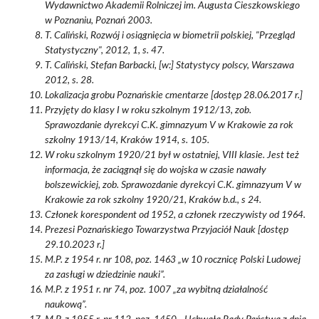
Wydawnictwo Akademii Rolniczej im. Augusta Cieszkowskiego
w Poznaniu, Poznań 2003.
T. Caliński, Rozwój i osiągnięcia w biometrii polskiej, "Przegląd
Statystyczny", 2012, 1, s. 47.
T. Caliński, Stefan Barbacki, [w:] Statystycy polscy, Warszawa
2012, s. 28.
Lokalizacja grobu Poznańskie cmentarze [dostęp 28.06.2017 r.]
Przyjęty do klasy I w roku szkolnym 1912/13, zob.
Sprawozdanie dyrekcyi C.K. gimnazyum V w Krakowie za rok
szkolny 1913/14, Kraków 1914, s. 105.
W roku szkolnym 1920/21 był w ostatniej, VIII klasie. Jest też
informacja, że zaciągnął się do wojska w czasie nawały
bolszewickiej, zob. Sprawozdanie dyrekcyi C.K. gimnazyum V w
Krakowie za rok szkolny 1920/21, Kraków b.d., s 24.
Członek korespondent od 1952, a członek rzeczywisty od 1964.
Prezesi Poznańskiego Towarzystwa Przyjaciół Nauk [dostęp
29.10.2023 r.]
M.P. z 1954 r. nr 108, poz. 1463 „w 10 rocznicę Polski Ludowej
za zasługi w dziedzinie nauki”.
M.P. z 1951 r. nr 74, poz. 1007 „za wybitną działalność
naukową”.