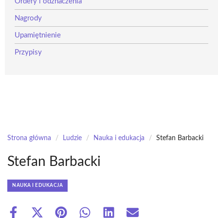
Ordery i odznaczenia
Nagrody
Upamiętnienie
Przypisy
Strona główna
/
Ludzie
/
Nauka i edukacja
/
Stefan Barbacki
Stefan Barbacki
NAUKA I EDUKACJA
Share
Share
Share
Share
Share
Share