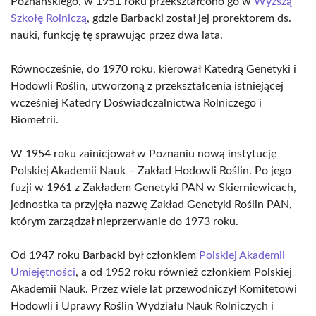
Poznańskiego, w 1951 roku przekształcono go w
Wyższą
Szkołę Rolniczą
, gdzie Barbacki został jej prorektorem ds.
nauki, funkcję tę sprawując przez dwa lata.
Równocześnie, do 1970 roku, kierował Katedrą Genetyki i
Hodowli Roślin, utworzoną z przekształcenia istniejącej
wcześniej Katedry Doświadczalnictwa Rolniczego i
Biometrii.
W 1954 roku zainicjował w Poznaniu nową instytucję
Polskiej Akademii Nauk – Zakład Hodowli Roślin. Po jego
fuzji w 1961 z Zakładem Genetyki PAN w Skierniewicach,
jednostka ta przyjęła nazwę Zakład Genetyki Roślin PAN,
którym zarządzał nieprzerwanie do 1973 roku.
Od 1947 roku Barbacki był członkiem
Polskiej Akademii
Umiejętności
, a od 1952 roku również członkiem Polskiej
Akademii Nauk. Przez wiele lat przewodniczył Komitetowi
Hodowli i Uprawy Roślin Wydziału Nauk Rolniczych i