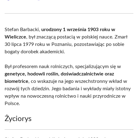
on
on
on
on
on
on
Facebook
X
Pinterest
WhatsApp
LinkedIn
Email
(Twitter)
Stefan Barbacki,
urodzony 1 września 1903 roku w
Wieliczce
, był znaczącą postacią w polskiej nauce. Zmarł
30 lipca 1979 roku w Poznaniu, pozostawiając po sobie
bogaty dorobek akademicki.
Był profesorem nauk rolniczych, specjalizującym się w
genetyce, hodowli roślin, doświadczalnictwie oraz
biometrice
, co wskazuje na jego wszechstronny wkład w
rozwój tych dziedzin. Jego badania i wykłady miały istotny
wpływ na nowoczesną rolnictwo i nauki przyrodnicze w
Polsce.
Życiorys