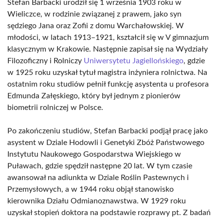
Stefan Barbacki urodził się 1 września 1903 roku w
Wieliczce, w rodzinie związanej z prawem, jako syn
sędziego Jana oraz Zofii z domu Warchałowskiej. W
młodości, w latach 1913–1921, kształcił się w V gimnazjum
klasycznym w Krakowie. Następnie zapisał się na Wydziały
Filozoficzny i Rolniczy
Uniwersytetu Jagiellońskiego
, gdzie
w 1925 roku uzyskał tytuł magistra inżyniera rolnictwa. Na
ostatnim roku studiów pełnił funkcję asystenta u profesora
Edmunda Załęskiego, który był jednym z pionierów
biometrii rolniczej w Polsce.
Po zakończeniu studiów, Stefan Barbacki podjął pracę jako
asystent w Dziale Hodowli i Genetyki Zbóż Państwowego
Instytutu Naukowego Gospodarstwa Wiejskiego w
Puławach, gdzie spędził następne 20 lat. W tym czasie
awansował na adiunkta w Dziale Roślin Pastewnych i
Przemysłowych, a w 1944 roku objął stanowisko
kierownika Działu Odmianoznawstwa. W 1929 roku
uzyskał stopień doktora na podstawie rozprawy pt. Z badań