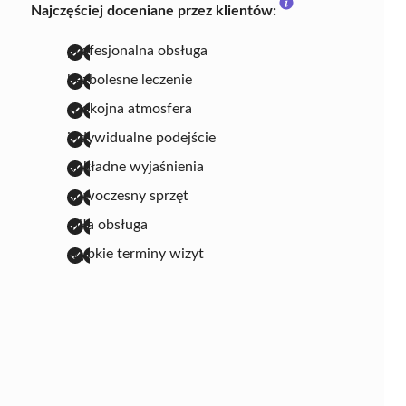
Najczęściej doceniane przez klientów:
profesjonalna obsługa
bezbolesne leczenie
spokojna atmosfera
indywidualne podejście
dokładne wyjaśnienia
nowoczesny sprzęt
miła obsługa
szybkie terminy wizyt