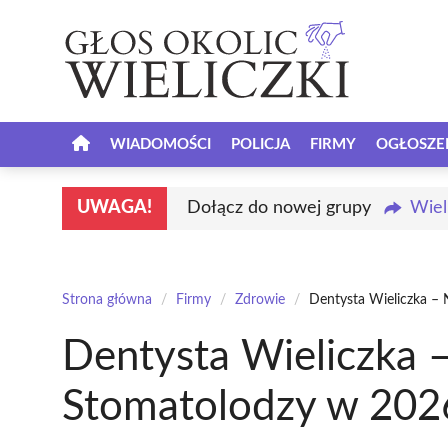
Przejdź
do
treści
WIADOMOŚCI
POLICJA
FIRMY
OGŁOSZE
UWAGA!
Dołącz do nowej grupy
Wiel
Strona główna
/
Firmy
/
Zdrowie
/
Dentysta Wieliczka – 
Dentysta Wieliczka –
Stomatolodzy w 202