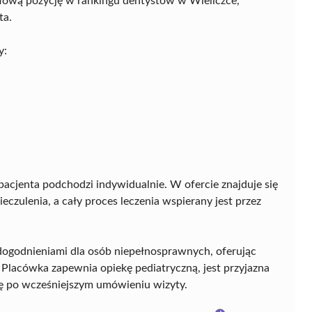
łową pozycję w rankingu dentystów w Wieliczce,
ta.
y:
acjenta podchodzi indywidualnie. W ofercie znajduje się
eczulenia, a cały proces leczenia wspierany jest przez
ogodnieniami dla osób niepełnosprawnych, oferując
Placówka zapewnia opiekę pediatryczną, jest przyjazna
ię po wcześniejszym umówieniu wizyty.