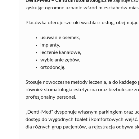
Denti-Med – Centrum stomatologiczne
zajmuje czo
zyskując ogromne uznanie wśród mieszkańców mias
Placówka oferuje szeroki wachlarz usług, obejmując
usuwanie ósemek,
implanty,
leczenie kanałowe,
wybielanie zębów,
ortodoncję.
Stosuje nowoczesne metody leczenia, a do każdego p
również stomatologia estetyczna oraz bezbolesne zni
profesjonalny personel.
„Denti-Med” dysponuje własnym parkingiem oraz ud
dostęp do wygodnych toalet i komfortowych wejść. 
dla różnych grup pacjentów, a rejestracja odbywa s