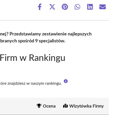
Share
Share
Share
Share
Share
Share
on
on
on
on
on
on
Facebook
X
Pinterest
WhatsApp
LinkedIn
Email
(Twitter)
znej? Przedstawiamy zestawienie najlepszych
branych spośród 9 specjalistów.
 Firm w Rankingu
które znajdziesz w naszym rankingu.
Ocena
Wizytówka Firmy