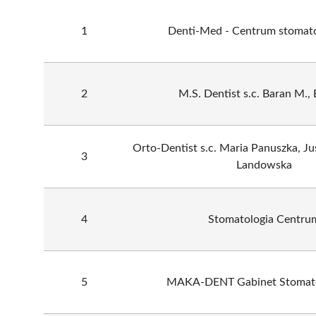
1
Denti-Med - Centrum stomato
2
M.S. Dentist s.c. Baran M., B
Orto-Dentist s.c. Maria Panuszka, J
3
Landowska
4
Stomatologia Centru
5
MAKA-DENT Gabinet Stomato