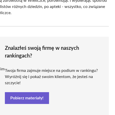
ką zdrowotną w Wieliczce, porównując i wybierając spośród
listów różnych dziedzin, po apteki - wszystko, co związane
liczce.
Znalazłeś swoją firmę w naszych
rankingach?
 im
Twoja firma zajmuje miejsce na podium w rankingu?
Wyróżnij się i pokaż swoim klientom, że jesteś na
szczycie!
Pobierz materiały!