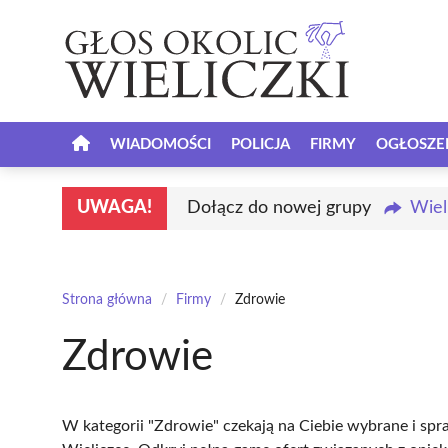
Przejdź
do
treści
WIADOMOŚCI
POLICJA
FIRMY
OGŁOSZE
UWAGA!
Dołącz do nowej grupy
Wiel
Strona główna
/
Firmy
/
Zdrowie
Zdrowie
W kategorii "Zdrowie" czekają na Ciebie wybrane i sp