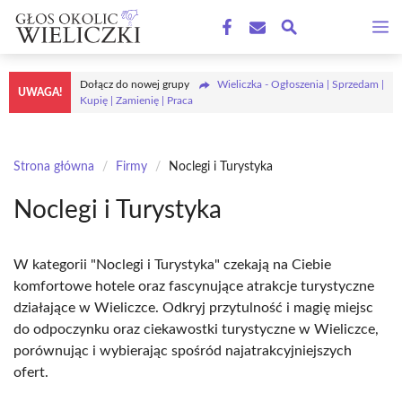
Przejdź
M
do
treści
Dołącz do nowej grupy
Wieliczka - Ogłoszenia | Sprzedam |
UWAGA!
Kupię | Zamienię | Praca
Strona główna
/
Firmy
/
Noclegi i Turystyka
Noclegi i Turystyka
W kategorii "Noclegi i Turystyka" czekają na Ciebie
komfortowe hotele oraz fascynujące atrakcje turystyczne
działające w Wieliczce. Odkryj przytulność i magię miejsc
do odpoczynku oraz ciekawostki turystyczne w Wieliczce,
porównując i wybierając spośród najatrakcyjniejszych
ofert.