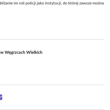
iżanie im roli policji jako instytucji, do której zawsze można
i w Węgrzcach Wielkich
Share
on
Email