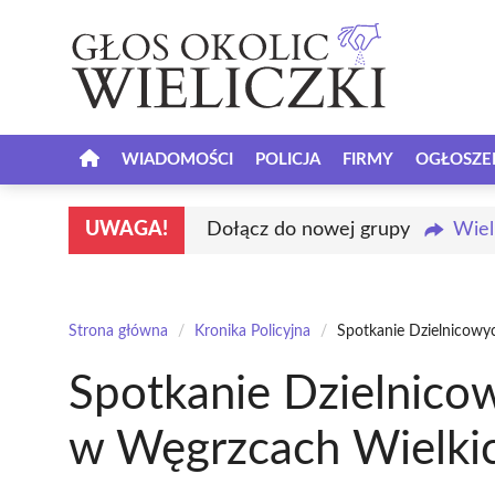
Przejdź
do
treści
WIADOMOŚCI
POLICJA
FIRMY
OGŁOSZE
UWAGA!
Dołącz do nowej grupy
Wiel
Strona główna
/
Kronika Policyjna
/
Spotkanie Dzielnicowy
Spotkanie Dzielnico
w Węgrzcach Wielki