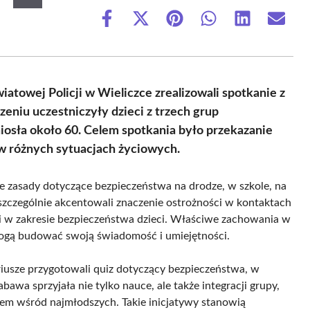
Share
Share
Share
Share
Share
Share
on
on
on
on
on
on
Facebook
X
Pinterest
WhatsApp
LinkedIn
Email
(Twitter)
iatowej Policji w Wieliczce zrealizowali spotkanie z
niu uczestniczyły dzieci z trzech grup
iosła około 60. Celem spotkania było przekazanie
 różnych sytuacjach życiowych.
zasady dotyczące bezpieczeństwa na drodze, w szkole, na
zczególnie akcentowali znaczenie ostrożności w kontaktach
i w zakresie bezpieczeństwa dzieci. Właściwe zachowania w
mogą budować swoją świadomość i umiejętności.
riusze przygotowali quiz dotyczący bezpieczeństwa, w
awa sprzyjała nie tylko nauce, ale także integracji grupy,
zmem wśród najmłodszych. Takie inicjatywy stanowią