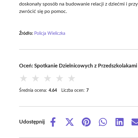
doskonały sposób na budowanie relacji z dziećmi i przybl
zwrócić się po pomoc.
Źródło:
Policja Wieliczka
Oceń: Spotkanie Dzielnicowych z Przedszkolakam
★
★
★
★
★
Średnia ocena:
4.64
Liczba ocen:
7
Udostępnij
Share
Share
Share
Share
Share
on
on
on
on
on
Facebook
X
Pinterest
WhatsApp
LinkedIn