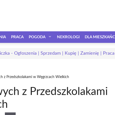
NIA
PRACA
POGODA
NEKROLOGI
DLA MIESZKAŃ
iczka - Ogłoszenia | Sprzedam | Kupię | Zamienię | Praca
ch z Przedszkolakami w Węgrzcach Wielkich
wych z Przedszkolakami
ch