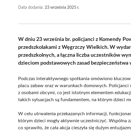
Data dodania:
23 września 2025 r.
W dniu 23 września br. policjanci z Komendy Pow
przedszkolakami z Węgrzczy Wielkich. W wydarze
przedszkolnych, a łączna liczba uczestników wyn
dzieciom podstawowych zasad bezpieczeństwa w
Podczas interaktywnego spotkania omówiono kluczowe 
placu zabaw oraz w warunkach domowych. Policjanci s
z osobami obcymi, co jest istotnym elementem edukacj
takich sytuacjach są fundamentem, na którym dzieci 
W celu utrwalenia przekazanych informacji, funkcjona
którym dzieci mogły aktywnie uczestniczyć. Wspólna zab
co sprawiło, że cała akcja cieszyła się dużym entuzja