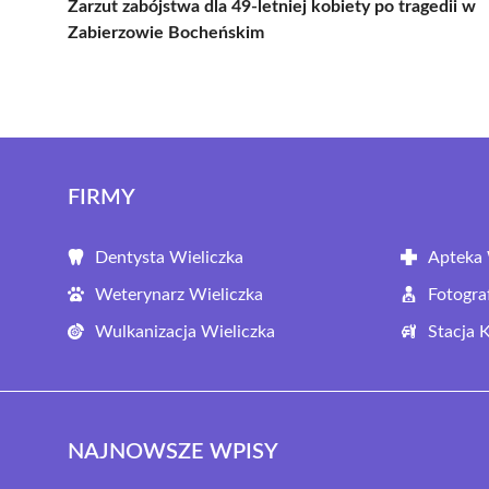
Zarzut zabójstwa dla 49-letniej kobiety po tragedii w
Zabierzowie Bocheńskim
FIRMY
Dentysta Wieliczka
Apteka 
Weterynarz Wieliczka
Fotogra
Wulkanizacja Wieliczka
Stacja 
NAJNOWSZE WPISY