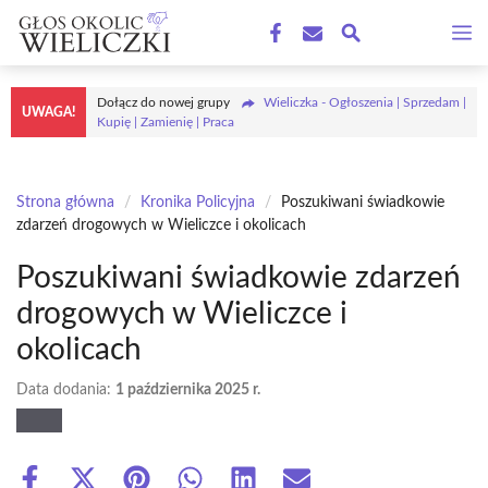
Przejdź
M
do
treści
Dołącz do nowej grupy
Wieliczka - Ogłoszenia | Sprzedam |
UWAGA!
Kupię | Zamienię | Praca
Strona główna
/
Kronika Policyjna
/
Poszukiwani świadkowie
zdarzeń drogowych w Wieliczce i okolicach
Poszukiwani świadkowie zdarzeń
drogowych w Wieliczce i
okolicach
Data dodania:
1 października 2025 r.
Share
Share
Share
Share
Share
Share