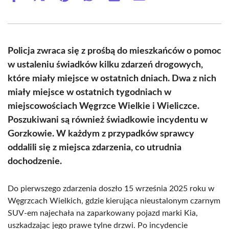
on
on
on
on
on
on
Facebook
X
Pinterest
WhatsApp
LinkedIn
Email
(Twitter)
Policja zwraca się z prośbą do mieszkańców o pomoc
w ustaleniu świadków kilku zdarzeń drogowych,
które miały miejsce w ostatnich dniach. Dwa z nich
miały miejsce w ostatnich tygodniach w
miejscowościach Węgrzce Wielkie i Wieliczce.
Poszukiwani są również świadkowie incydentu w
Gorzkowie. W każdym z przypadków sprawcy
oddalili się z miejsca zdarzenia, co utrudnia
dochodzenie.
Do pierwszego zdarzenia doszło 15 września 2025 roku w
Węgrzcach Wielkich, gdzie kierująca nieustalonym czarnym
SUV-em najechała na zaparkowany pojazd marki Kia,
uszkadzając jego prawe tylne drzwi. Po incydencie