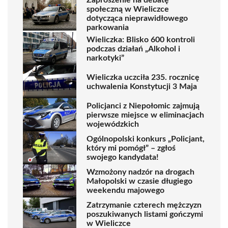
Zaproszenie na debatę
społeczną w Wieliczce
dotycząca nieprawidłowego
parkowania
Wieliczka: Blisko 600 kontroli
podczas działań „Alkohol i
narkotyki”
Wieliczka uczciła 235. rocznicę
uchwalenia Konstytucji 3 Maja
Policjanci z Niepołomic zajmują
pierwsze miejsce w eliminacjach
wojewódzkich
Ogólnopolski konkurs „Policjant,
który mi pomógł” – zgłoś
swojego kandydata!
Wzmożony nadzór na drogach
Małopolski w czasie długiego
weekendu majowego
Zatrzymanie czterech mężczyzn
poszukiwanych listami gończymi
w Wieliczce