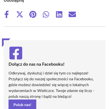
Udostępnij
Share
Share
Share
Share
Share
Share
on
on
on
on
on
on
Facebook
X
Pinterest
WhatsApp
LinkedIn
Email
(Twitter)
Dołącz do nas na Facebooku!
Odkrywaj, dyskutuj i dziel się tym co najlepsze!
Przyłącz się do naszej społeczności na Facebooku,
gdzie możesz dowiedzieć się więcej o lokalnych
wydarzeniach w Wieliczce. Twoje zdanie się liczy -
polub naszą stronę i bądź na bieżąco!
Polub nas!