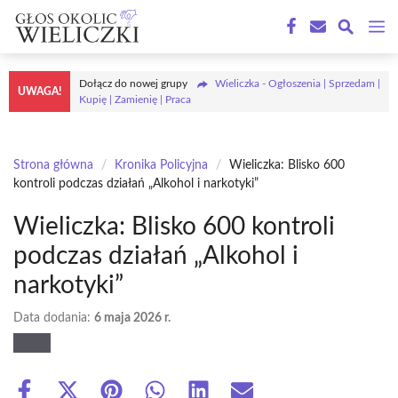
Przejdź
M
do
treści
Dołącz do nowej grupy
Wieliczka - Ogłoszenia | Sprzedam |
UWAGA!
Kupię | Zamienię | Praca
Strona główna
/
Kronika Policyjna
/
Wieliczka: Blisko 600
kontroli podczas działań „Alkohol i narkotyki”
Wieliczka: Blisko 600 kontroli
podczas działań „Alkohol i
narkotyki”
Data dodania:
6 maja 2026 r.
Share
Share
Share
Share
Share
Share