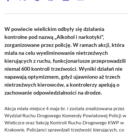
on
on
on
on
on
on
Facebook
X
Pinterest
WhatsApp
LinkedIn
Email
(Twitter)
W powiecie wielickim odbyły się działania
kontrolne pod nazwą „Alkohol i narkotyki”,
zorganizowane przez policję. W ramach akcji, która
miała na celu wyeliminowanie nietrzeźwych
kierujących z ruchu, funkcjonariusze przeprowadzili
niemal 600 kontroli trzeźwości. Wyniki działań nie
napawają optymizmem, gdyż ujawniono aż trzech
nietrzeźwych kierowców, a kontrolerzy apelują o
zachowanie odpowiedzialności na drodze.
Akcja miała miejsce 4 maja br. i została zrealizowana przez
Wydział Ruchu Drogowego Komendy Powiatowej Policji w
Wieliczce oraz Sekcję Kontroli Ruchu Drogowego KWP w
Krakowie. Policjanci sprawdzali trzeźwość kierujących, co