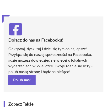
Facebook
X
Pinterest
WhatsApp
LinkedIn
Email
(Twitter)
Dołącz do nas na Facebooku!
Odkrywaj, dyskutuj i dziel się tym co najlepsze!
Przyłącz się do naszej społeczności na Facebooku,
gdzie możesz dowiedzieć się więcej o lokalnych
wydarzeniach w Wieliczce. Twoje zdanie się liczy -
polub naszą stronę i bądź na bieżąco!
Polub nas!
Zobacz Także