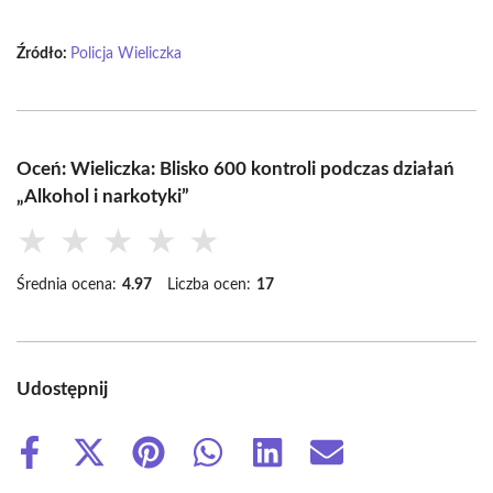
Źródło:
Policja Wieliczka
Oceń: Wieliczka: Blisko 600 kontroli podczas działań
„Alkohol i narkotyki”
★
★
★
★
★
Średnia ocena:
4.97
Liczba ocen:
17
Udostępnij
Share
Share
Share
Share
Share
Share
on
on
on
on
on
on