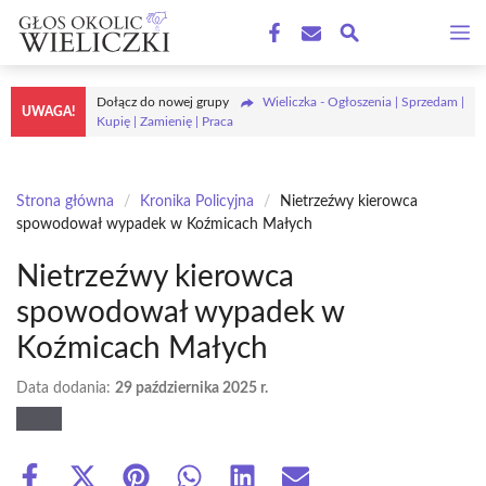
Przejdź
M
do
treści
Dołącz do nowej grupy
Wieliczka - Ogłoszenia | Sprzedam |
UWAGA!
Kupię | Zamienię | Praca
Strona główna
/
Kronika Policyjna
/
Nietrzeźwy kierowca
spowodował wypadek w Koźmicach Małych
Nietrzeźwy kierowca
spowodował wypadek w
Koźmicach Małych
Data dodania:
29 października 2025 r.
Share
Share
Share
Share
Share
Share