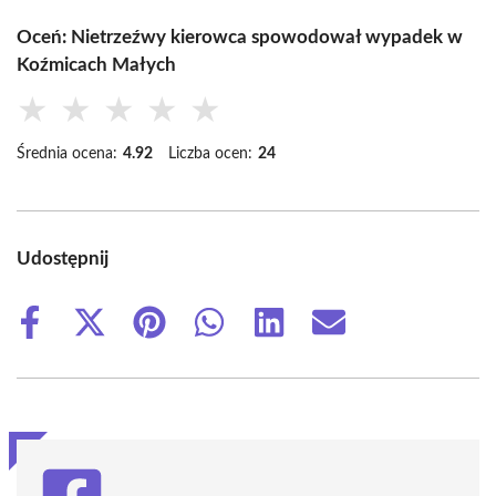
Oceń: Nietrzeźwy kierowca spowodował wypadek w
Koźmicach Małych
★
★
★
★
★
Średnia ocena:
4.92
Liczba ocen:
24
Udostępnij
Share
Share
Share
Share
Share
Share
on
on
on
on
on
on
Facebook
X
Pinterest
WhatsApp
LinkedIn
Email
(Twitter)