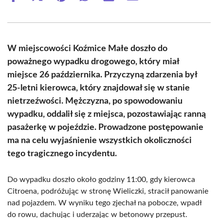
on
on
on
on
on
on
Facebook
X
Pinterest
WhatsApp
LinkedIn
Email
(Twitter)
W miejscowości Koźmice Małe doszło do
poważnego wypadku drogowego, który miał
miejsce 26 października. Przyczyną zdarzenia był
25-letni kierowca, który znajdował się w stanie
nietrzeźwości. Mężczyzna, po spowodowaniu
wypadku, oddalił się z miejsca, pozostawiając ranną
pasażerkę w pojeździe. Prowadzone postępowanie
ma na celu wyjaśnienie wszystkich okoliczności
tego tragicznego incydentu.
Do wypadku doszło około godziny 11:00, gdy kierowca
Citroena, podróżując w stronę Wieliczki, stracił panowanie
nad pojazdem. W wyniku tego zjechał na pobocze, wpadł
do rowu, dachując i uderzając w betonowy przepust.