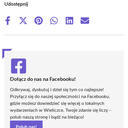
Udostępnij
Share
Share
Share
Share
Share
Share
on
on
on
on
on
on
Facebook
X
Pinterest
WhatsApp
LinkedIn
Email
(Twitter)
Dołącz do nas na Facebooku!
Odkrywaj, dyskutuj i dziel się tym co najlepsze!
Przyłącz się do naszej społeczności na Facebooku,
gdzie możesz dowiedzieć się więcej o lokalnych
wydarzeniach w Wieliczce. Twoje zdanie się liczy -
polub naszą stronę i bądź na bieżąco!
Polub nas!