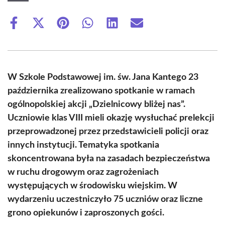
Share
Share
Share
Share
Share
Share
on
on
on
on
on
on
Facebook
X
Pinterest
WhatsApp
LinkedIn
Email
(Twitter)
W Szkole Podstawowej im. św. Jana Kantego 23
października zrealizowano spotkanie w ramach
ogólnopolskiej akcji „Dzielnicowy bliżej nas”.
Uczniowie klas VIII mieli okazję wysłuchać prelekcji
przeprowadzonej przez przedstawicieli policji oraz
innych instytucji. Tematyka spotkania
skoncentrowana była na zasadach bezpieczeństwa
w ruchu drogowym oraz zagrożeniach
występujących w środowisku wiejskim. W
wydarzeniu uczestniczyło 75 uczniów oraz liczne
grono opiekunów i zaproszonych gości.