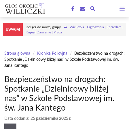
Przejdź
M
do
treści
Dołącz do nowej grupy
Wieliczka - Ogłoszenia | Sprzedam |
UWAGA!
Kupię | Zamienię | Praca
Strona główna
/
Kronika Policyjna
/
Bezpieczeństwo na drogach:
Spotkanie „Dzielnicowy bliżej nas” w Szkole Podstawowej im. św.
Jana Kantego
Bezpieczeństwo na drogach:
Spotkanie „Dzielnicowy bliżej
nas” w Szkole Podstawowej im.
św. Jana Kantego
Data dodania:
25 października 2025 r.