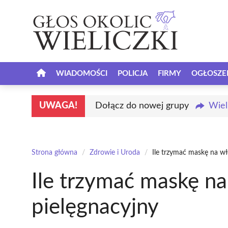
Przejdź
do
treści
WIADOMOŚCI
POLICJA
FIRMY
OGŁOSZE
UWAGA!
Dołącz do nowej grupy
Wiel
Strona główna
/
Zdrowie i Uroda
/
Ile trzymać maskę na wł
Ile trzymać maskę n
pielęgnacyjny