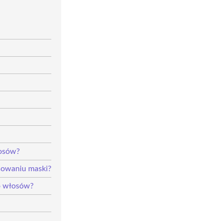
łosów?
osowaniu maski?
o włosów?