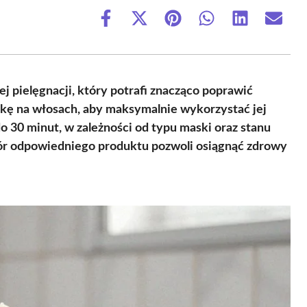
Share
Share
Share
Share
Share
Share
on
on
on
on
on
on
Facebook
X
Pinterest
WhatsApp
LinkedIn
Email
(Twitter)
 pielęgnacji, który potrafi znacząco poprawić
skę na włosach, aby maksymalnie wykorzystać jej
do 30 minut, w zależności od typu maski oraz stanu
bór odpowiedniego produktu pozwoli osiągnąć zdrowy