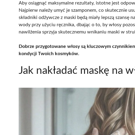
Aby osiągnąć maksymalne rezultaty, istotne jest odpo
Najpierw należy umyć je szamponem, co skutecznie usu
składniki odżywcze z maski będą miały lepszą szansę n
wody przy użyciu ręcznika, dbając o to, by włosy pozo
nawilżenia sprzyja skutecznemu wnikaniu maski w struk
Dobrze przygotowane włosy są kluczowym czynnikie
kondycji Twoich kosmyków.
Jak nakładać maskę na w