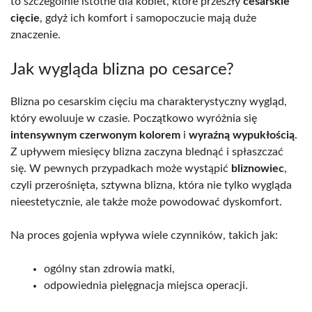
to szczególnie istotne dla kobiet, które przeszły
cesarskie
cięcie
, gdyż ich komfort i samopoczucie mają duże
znaczenie.
Jak wygląda blizna po cesarce?
Blizna po cesarskim cięciu ma charakterystyczny wygląd,
który ewoluuje w czasie. Początkowo wyróżnia się
intensywnym czerwonym kolorem
i
wyraźną wypukłością
.
Z upływem miesięcy blizna zaczyna blednąć i spłaszczać
się. W pewnych przypadkach może wystąpić
bliznowiec
,
czyli przerośnięta, sztywna blizna, która nie tylko wygląda
nieestetycznie, ale także może powodować dyskomfort.
Na proces gojenia wpływa wiele czynników, takich jak:
ogólny stan zdrowia matki,
odpowiednia pielęgnacja miejsca operacji.