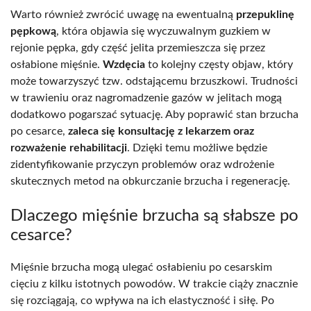
Warto również zwrócić uwagę na ewentualną
przepuklinę
pępkową
, która objawia się wyczuwalnym guzkiem w
rejonie pępka, gdy część jelita przemieszcza się przez
osłabione mięśnie.
Wzdęcia
to kolejny częsty objaw, który
może towarzyszyć tzw. odstającemu brzuszkowi. Trudności
w trawieniu oraz nagromadzenie gazów w jelitach mogą
dodatkowo pogarszać sytuację. Aby poprawić stan brzucha
po cesarce,
zaleca się konsultację z lekarzem oraz
rozważenie rehabilitacji
. Dzięki temu możliwe będzie
zidentyfikowanie przyczyn problemów oraz wdrożenie
skutecznych metod na obkurczanie brzucha i regenerację.
Dlaczego mięśnie brzucha są słabsze po
cesarce?
Mięśnie brzucha mogą ulegać osłabieniu po cesarskim
cięciu z kilku istotnych powodów. W trakcie ciąży znacznie
się rozciągają, co wpływa na ich elastyczność i siłę. Po