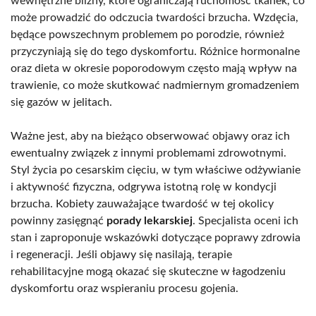
wewnętrzne blizny, które ograniczają ruchomość tkanek, co
może prowadzić do odczucia twardości brzucha. Wzdęcia,
będące powszechnym problemem po porodzie, również
przyczyniają się do tego dyskomfortu. Różnice hormonalne
oraz dieta w okresie poporodowym często mają wpływ na
trawienie, co może skutkować nadmiernym gromadzeniem
się gazów w jelitach.
Ważne jest, aby na bieżąco obserwować objawy oraz ich
ewentualny związek z innymi problemami zdrowotnymi.
Styl życia po cesarskim cięciu, w tym właściwe odżywianie
i aktywność fizyczna, odgrywa istotną rolę w kondycji
brzucha. Kobiety zauważające twardość w tej okolicy
powinny zasięgnąć
porady lekarskiej
. Specjalista oceni ich
stan i zaproponuje wskazówki dotyczące poprawy zdrowia
i regeneracji. Jeśli objawy się nasilają, terapie
rehabilitacyjne mogą okazać się skuteczne w łagodzeniu
dyskomfortu oraz wspieraniu procesu gojenia.