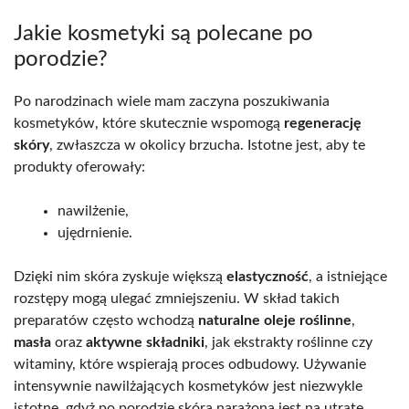
Jakie kosmetyki są polecane po
porodzie?
Po narodzinach wiele mam zaczyna poszukiwania
kosmetyków, które skutecznie wspomogą
regenerację
skóry
, zwłaszcza w okolicy brzucha. Istotne jest, aby te
produkty oferowały:
nawilżenie,
ujędrnienie.
Dzięki nim skóra zyskuje większą
elastyczność
, a istniejące
rozstępy mogą ulegać zmniejszeniu. W skład takich
preparatów często wchodzą
naturalne oleje roślinne
,
masła
oraz
aktywne składniki
, jak ekstrakty roślinne czy
witaminy, które wspierają proces odbudowy. Używanie
intensywnie nawilżających kosmetyków jest niezwykle
istotne, gdyż po porodzie skóra narażona jest na utratę