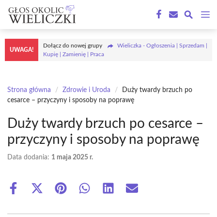
Przejdź
M
do
treści
Dołącz do nowej grupy
Wieliczka - Ogłoszenia | Sprzedam |
UWAGA!
Kupię | Zamienię | Praca
Strona główna
/
Zdrowie i Uroda
/
Duży twardy brzuch po
cesarce – przyczyny i sposoby na poprawę
Duży twardy brzuch po cesarce –
przyczyny i sposoby na poprawę
Data dodania:
1 maja 2025 r.
Share
Share
Share
Share
Share
Share
on
on
on
on
on
on
Facebook
X
Pinterest
WhatsApp
LinkedIn
Email
(Twitter)