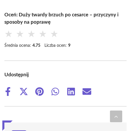
Oceń: Duży twardy brzuch po cesarce – przyczyny i
sposoby na poprawę
★
★
★
★
★
Średnia ocena:
4.75
Liczba ocen:
9
Udostępnij
Share
Share
Share
Share
Share
Share
on
on
on
on
on
on
Facebook
X
Pinterest
WhatsApp
LinkedIn
Email
(Twitter)