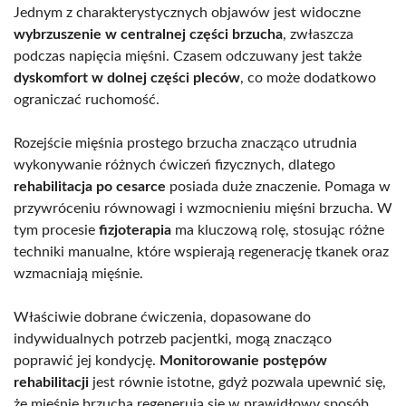
Jednym z charakterystycznych objawów jest widoczne
wybrzuszenie w centralnej części brzucha
, zwłaszcza
podczas napięcia mięśni. Czasem odczuwany jest także
dyskomfort w dolnej części pleców
, co może dodatkowo
ograniczać ruchomość.
Rozejście mięśnia prostego brzucha znacząco utrudnia
wykonywanie różnych ćwiczeń fizycznych, dlatego
rehabilitacja po cesarce
posiada duże znaczenie. Pomaga w
przywróceniu równowagi i wzmocnieniu mięśni brzucha. W
tym procesie
fizjoterapia
ma kluczową rolę, stosując różne
techniki manualne, które wspierają regenerację tkanek oraz
wzmacniają mięśnie.
Właściwie dobrane ćwiczenia, dopasowane do
indywidualnych potrzeb pacjentki, mogą znacząco
poprawić jej kondycję.
Monitorowanie postępów
rehabilitacji
jest równie istotne, gdyż pozwala upewnić się,
że mięśnie brzucha regenerują się w prawidłowy sposób.