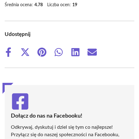
Średnia ocena:
4.78
Liczba ocen:
19
Udostępnij
Share
Share
Share
Share
Share
Share
on
on
on
on
on
on
Facebook
X
Pinterest
WhatsApp
LinkedIn
Email
(Twitter)
Dołącz do nas na Facebooku!
Odkrywaj, dyskutuj i dziel się tym co najlepsze!
Przyłącz się do naszej społeczności na Facebooku,