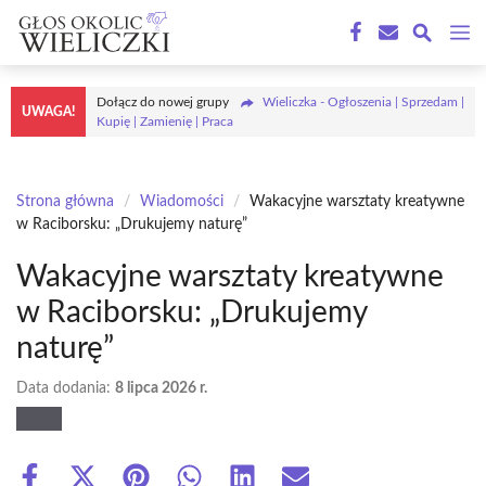
Przejdź
M
do
treści
Dołącz do nowej grupy
Wieliczka - Ogłoszenia | Sprzedam |
UWAGA!
Kupię | Zamienię | Praca
Strona główna
/
Wiadomości
/
Wakacyjne warsztaty kreatywne
w Raciborsku: „Drukujemy naturę”
Wakacyjne warsztaty kreatywne
w Raciborsku: „Drukujemy
naturę”
Data dodania:
8 lipca 2026 r.
Share
Share
Share
Share
Share
Share