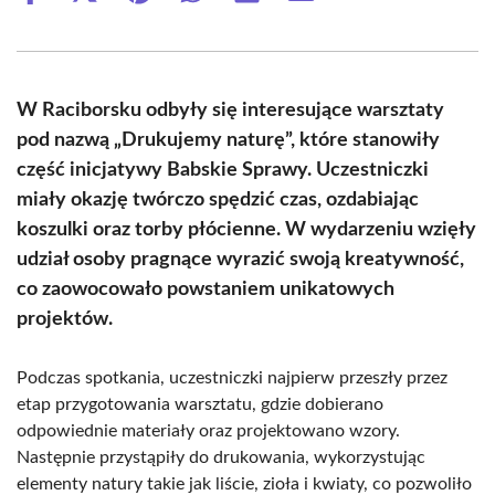
on
on
on
on
on
on
Facebook
X
Pinterest
WhatsApp
LinkedIn
Email
(Twitter)
W Raciborsku odbyły się interesujące warsztaty
pod nazwą „Drukujemy naturę”, które stanowiły
część inicjatywy Babskie Sprawy. Uczestniczki
miały okazję twórczo spędzić czas, ozdabiając
koszulki oraz torby płócienne. W wydarzeniu wzięły
udział osoby pragnące wyrazić swoją kreatywność,
co zaowocowało powstaniem unikatowych
projektów.
Podczas spotkania, uczestniczki najpierw przeszły przez
etap przygotowania warsztatu, gdzie dobierano
odpowiednie materiały oraz projektowano wzory.
Następnie przystąpiły do drukowania, wykorzystując
elementy natury takie jak liście, zioła i kwiaty, co pozwoliło