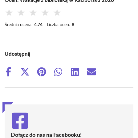
Oceń: Wakacje z biblioteką w Raciborsku 2026
★
★
★
★
★
Średnia ocena:
4.74
Liczba ocen:
8
Udostępnij
Share
Share
Share
Share
Share
Share
on
on
on
on
on
on
Facebook
X
Pinterest
WhatsApp
LinkedIn
Email
(Twitter)
Dołącz do nas na Facebooku!