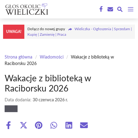
Przejdź
M
do
treści
Dołącz do nowej grupy
Wieliczka - Ogłoszenia | Sprzedam |
UWAGA!
Kupię | Zamienię | Praca
Strona główna
/
Wiadomości
/
Wakacje z biblioteką w
Raciborsku 2026
Wakacje z biblioteką w
Raciborsku 2026
Data dodania:
30 czerwca 2026 r.
Share
Share
Share
Share
Share
Share
on
on
on
on
on
on
Facebook
X
Pinterest
WhatsApp
LinkedIn
Email