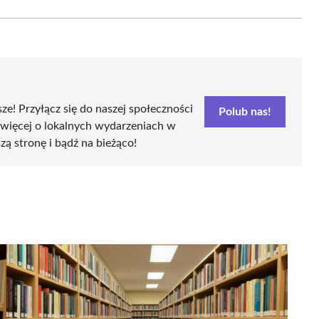
Email
sze! Przyłącz się do naszej społeczności
Polub nas!
 więcej o lokalnych wydarzeniach w
szą stronę i bądź na bieżąco!