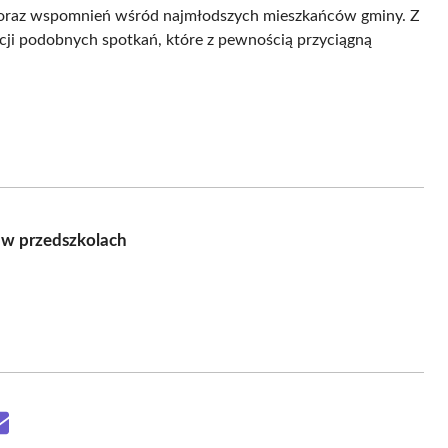
 oraz wspomnień wśród najmłodszych mieszkańców gminy. Z
acji podobnych spotkań, które z pewnością przyciągną
 w przedszkolach
Share
on