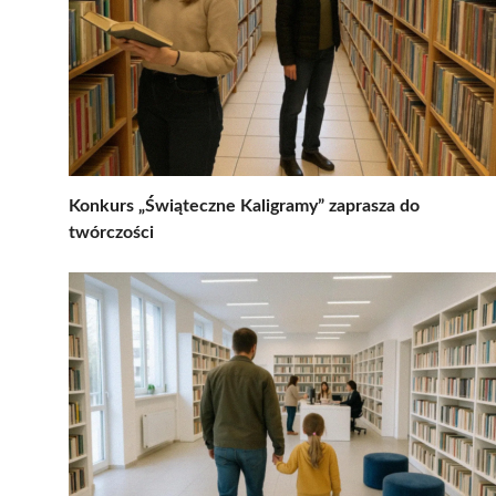
Konkurs „Świąteczne Kaligramy” zaprasza do
twórczości