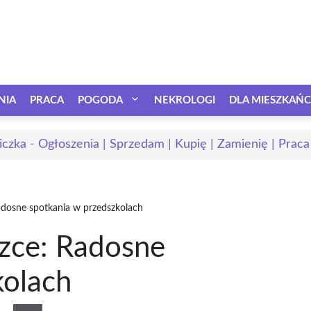
NIA
PRACA
POGODA
NEKROLOGI
DLA MIESZKAŃ
iczka - Ogłoszenia | Sprzedam | Kupię | Zamienię | Praca
adosne spotkania w przedszkolach
czce: Radosne
kolach