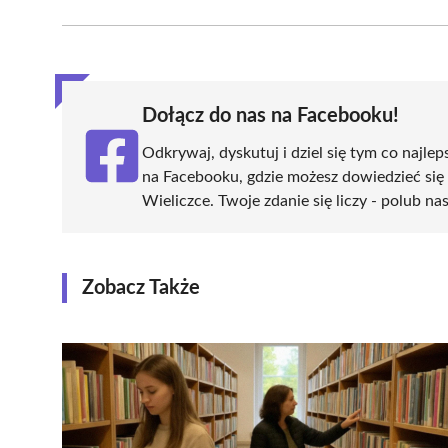
Facebook
X
Pinterest
WhatsApp
LinkedIn
(Twitter)
Dołącz do nas na Facebooku!
Odkrywaj, dyskutuj i dziel się tym co najlep
na Facebooku, gdzie możesz dowiedzieć się
Wieliczce. Twoje zdanie się liczy - polub na
Zobacz Także