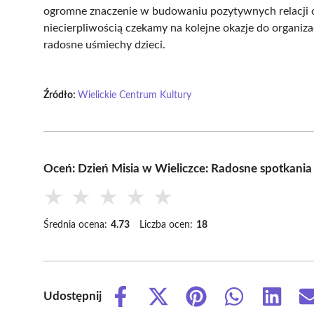
ogromne znaczenie w budowaniu pozytywnych relacji
niecierpliwością czekamy na kolejne okazje do organiz
radosne uśmiechy dzieci.
Źródło:
Wielickie Centrum Kultury
Oceń: Dzień Misia w Wieliczce: Radosne spotkania
★
★
★
★
★
Średnia ocena:
4.73
Liczba ocen:
18
Udostępnij
Share
Share
Share
Share
Share
on
on
on
on
on