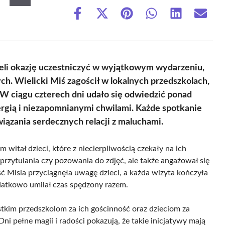
Share
Share
Share
Share
Share
Share
on
on
on
on
on
on
Facebook
X
Pinterest
WhatsApp
LinkedIn
Email
(Twitter)
eli okazję uczestniczyć w wyjątkowym wydarzeniu,
h. Wielicki Miś zagościł w lokalnych przedszkolach,
 W ciągu czterech dni udało się odwiedzić ponad
rgią i niezapomnianymi chwilami. Każde spotkanie
wiązania serdecznych relacji z maluchami.
witał dzieci, które z niecierpliwością czekały na ich
 przytulania czy pozowania do zdjęć, ale także angażował się
ć Misia przyciągnęła uwagę dzieci, a każda wizyta kończyła
atkowo umilał czas spędzony razem.
kim przedszkolom za ich gościnność oraz dzieciom za
ni pełne magii i radości pokazują, że takie inicjatywy mają