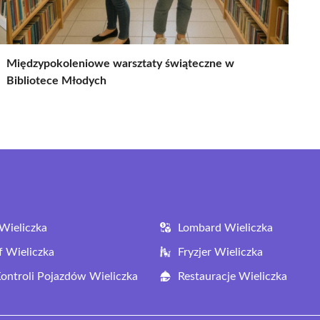
Międzypokoleniowe warsztaty świąteczne w
Bibliotece Młodych
Wieliczka
Lombard Wieliczka
f Wieliczka
Fryzjer Wieliczka
Kontroli Pojazdów Wieliczka
Restauracje Wieliczka