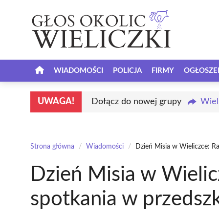
Przejdź
do
treści
WIADOMOŚCI
POLICJA
FIRMY
OGŁOSZE
UWAGA!
Dołącz do nowej grupy
Wiel
Strona główna
/
Wiadomości
/
Dzień Misia w Wieliczce: R
Dzień Misia w Wieli
spotkania w przedsz