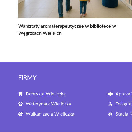
Warsztaty aromaterapeutyczne w bibliotece w
Węgrzcach Wielkich
FIRMY
Dentysta Wieliczka
Apteka 
Weterynarz Wieliczka
Fotogra
Wulkanizacja Wieliczka
Stacja 