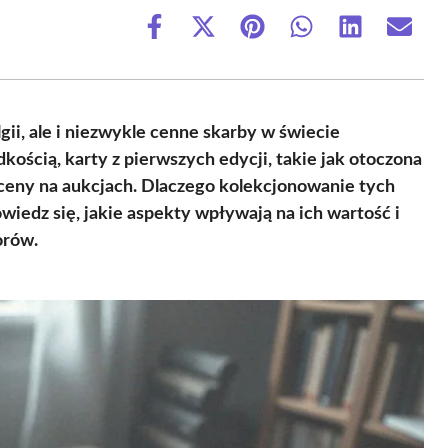
Share
Share
Share
Share
Share
Share
on
on
on
on
on
on
Facebook
X
Pinterest
WhatsApp
LinkedIn
Email
(Twitter)
gii, ale i niezwykle cenne skarby w świecie
kością, karty z pierwszych edycji, takie jak otoczona
 ceny na aukcjach. Dlaczego kolekcjonowanie tych
iedz się, jakie aspekty wpływają na ich wartość i
orów.