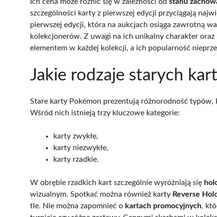
Ich cena może różnić się w zależności od
stanu zachowa
szczególności karty z pierwszej edycji przyciągają naj
pierwszej edycji, która na aukcjach osiąga zawrotną w
kolekcjonerów. Z uwagi na ich unikalny charakter oraz
elementem w każdej kolekcji, a ich popularność nieprze
Jakie rodzaje starych kar
Stare karty Pokémon prezentują różnorodność typów, 
Wśród nich istnieją trzy kluczowe kategorie:
karty zwykłe,
karty niezwykłe,
karty rzadkie.
W obrębie rzadkich kart szczególnie wyróżniają się
hol
wizualnym. Spotkać można również karty
Reverse Hol
tle. Nie można zapomnieć o
kartach promocyjnych
, kt