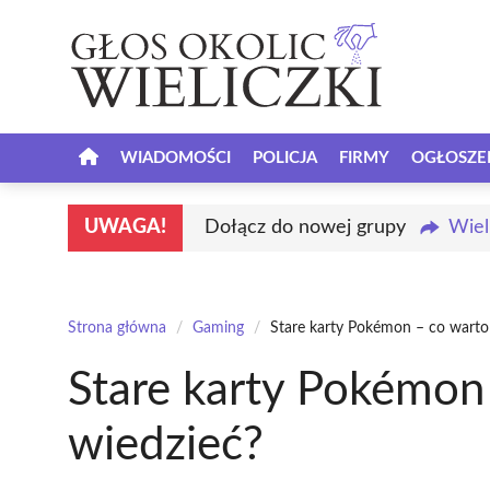
Przejdź
do
treści
WIADOMOŚCI
POLICJA
FIRMY
OGŁOSZE
UWAGA!
Dołącz do nowej grupy
Wiel
Strona główna
/
Gaming
/
Stare karty Pokémon – co warto 
Stare karty Pokémon 
wiedzieć?