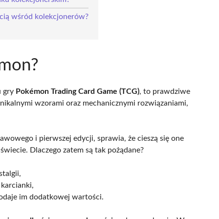
ścią wśród kolekcjonerów?
émon?
u gry
Pokémon Trading Card Game (TCG)
, to prawdziwe
 unikalnymi wzorami oraz mechanicznymi rozwiązaniami,
awowego i pierwszej edycji, sprawia, że cieszą się one
wiecie. Dlaczego zatem są tak pożądane?
talgii,
karcianki,
 dodaje im dodatkowej wartości.