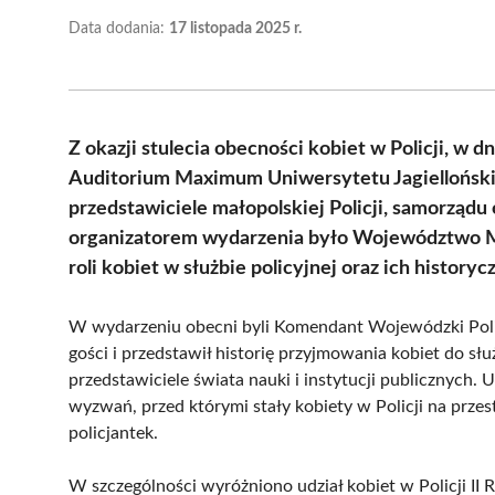
Data dodania:
17 listopada 2025 r.
Z okazji stulecia obecności kobiet w Policji, w 
Auditorium Maximum Uniwersytetu Jagiellońskie
przedstawiciele małopolskiej Policji, samorządu
organizatorem wydarzenia było Województwo Mał
roli kobiet w służbie policyjnej oraz ich history
W wydarzeniu obecni byli Komendant Wojewódzki Policj
gości i przedstawił historię przyjmowania kobiet do słu
przedstawiciele świata nauki i instytucji publicznych
wyzwań, przed którymi stały kobiety w Policji na przest
policjantek.
W szczególności wyróżniono udział kobiet w Policji II 