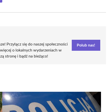
Share
on
Email
sze! Przyłącz się do naszej społeczności
Polub nas!
 więcej o lokalnych wydarzeniach w
szą stronę i bądź na bieżąco!