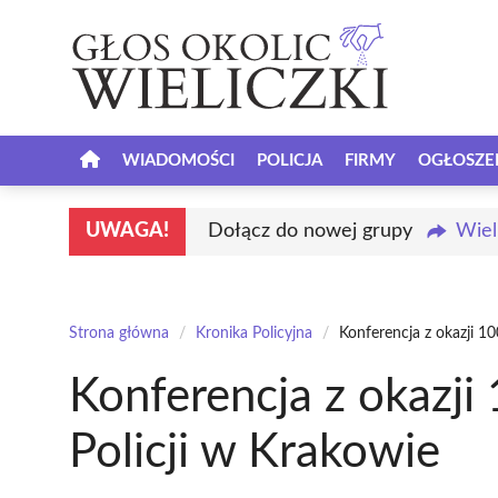
Przejdź
do
treści
WIADOMOŚCI
POLICJA
FIRMY
OGŁOSZE
UWAGA!
Dołącz do nowej grupy
Wiel
Strona główna
/
Kronika Policyjna
/
Konferencja z okazji 10
Konferencja z okazji 
Policji w Krakowie