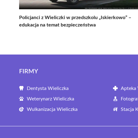
Policjanci z Wieliczki w przedszkolu „Iskierkowo” –
edukacja na temat bezpieczeństwa
FIRMY
Dentysta Wieliczka
Apteka 
Weterynarz Wieliczka
Fotogra
Wulkanizacja Wieliczka
Stacja 