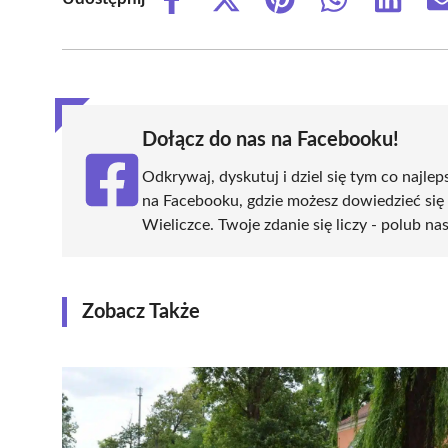
Share
Share
Share
Share
Share
on
on
on
on
on
Facebook
X
Pinterest
WhatsApp
LinkedIn
(Twitter)
Dołącz do nas na Facebooku!
Odkrywaj, dyskutuj i dziel się tym co najlep
na Facebooku, gdzie możesz dowiedzieć się
Wieliczce. Twoje zdanie się liczy - polub na
Zobacz Także