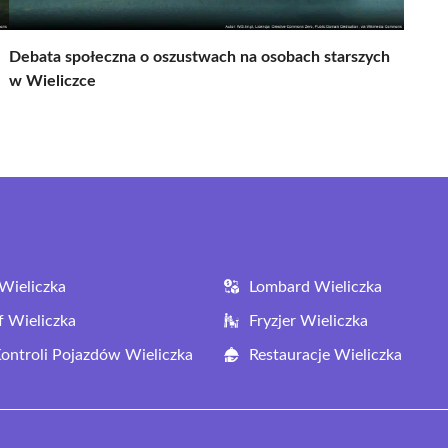
Debata społeczna o oszustwach na osobach starszych
w Wieliczce
Wieliczka
Lombard Wieliczka
f Wieliczka
Fryzjer Wieliczka
Kontroli Pojazdów Wieliczka
Restauracje Wieliczka