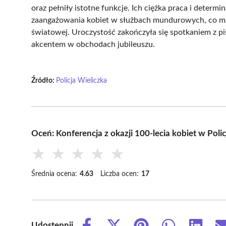
oraz pełniły istotne funkcje. Ich ciężka praca i determ
zaangażowania kobiet w służbach mundurowych, co mia
światowej. Uroczystość zakończyła się spotkaniem z pi
akcentem w obchodach jubileuszu.
Źródło:
Policja Wieliczka
Oceń: Konferencja z okazji 100-lecia kobiet w Poli
★
★
★
★
★
Średnia ocena:
4.63
Liczba ocen:
17
Udostępnij