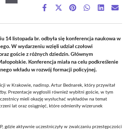
Share
Share
Share
Share
Share
Share
on
on
on
on
on
on
Facebook
X
Pinterest
WhatsApp
LinkedIn
Email
(Twitter)
dniu 14 listopada br. odbyła się konferencja naukowa w
go. W wydarzeniu wzięli udział czołowi
 oraz goście z różnych dziedzin. Głównym
opolskie. Konferencja miała na celu podkreślenie
cznego wkładu w rozwój formacji policyjnej.
i w Krakowie, nadinsp. Artur Bednarek, który przywitał
żby. Prezentacje wygłosili również wybitni goście, w tym
. Uczestnicy mieli okazję wysłuchać wykładów na temat
rzeni lat oraz osiągnięć, które odmieniły wizerunek
RP, gdzie aktywnie uczestniczyły w zwalczaniu przestępczości